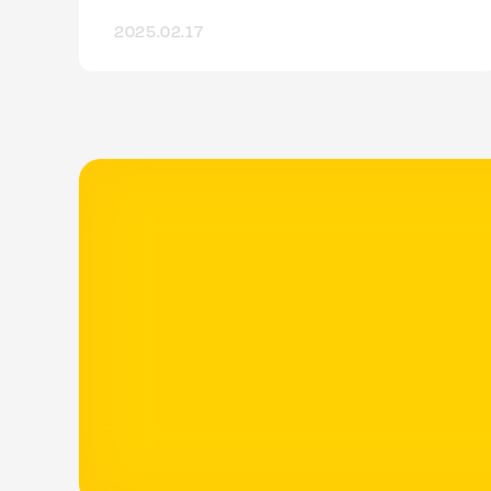
TMS），由 Google 提供。它允許用戶透過
2025.02.17
簡單的網頁介面，設定和部署網站或行動應
用程式中的各種標籤（Tags），如追蹤代碼
和行銷分析工具，而無需直接修改網站的原
始碼。