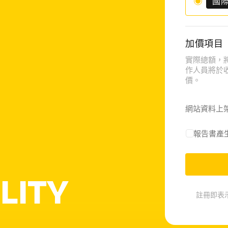
國
加價項目
實際總額，
作人員將於
價。
網站資料上
報告書產
LITY
註冊即表