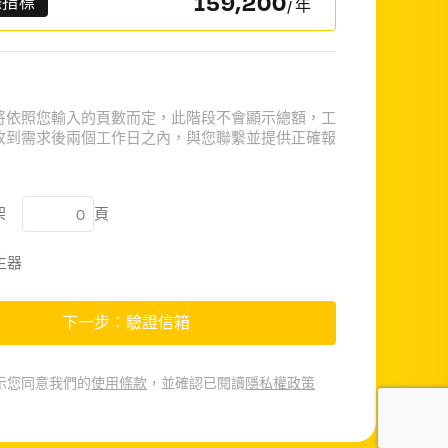
159,200
際指標
/ 年
將依照您輸入的頁數而定，此階段不會顯示總額，工
收到需求後兩個工作日之內，與您聯繫並提供正確報
架
頁
生器
下一步：驗證信箱
示您同意我們的
使用條款
，並確認已閱讀
隱私權政策