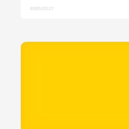
TMS），由 Google 提供。它允許用戶透過
2025.02.17
簡單的網頁介面，設定和部署網站或行動應
用程式中的各種標籤（Tags），如追蹤代碼
和行銷分析工具，而無需直接修改網站的原
始碼。